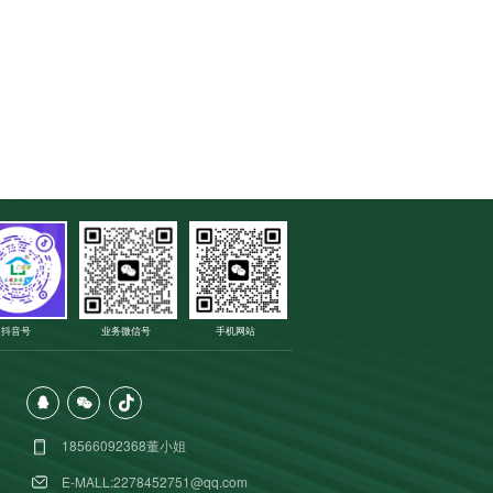
抖音号
业务微信号
手机网站
18566092368董小姐
E-MALL:2278452751@qq.com