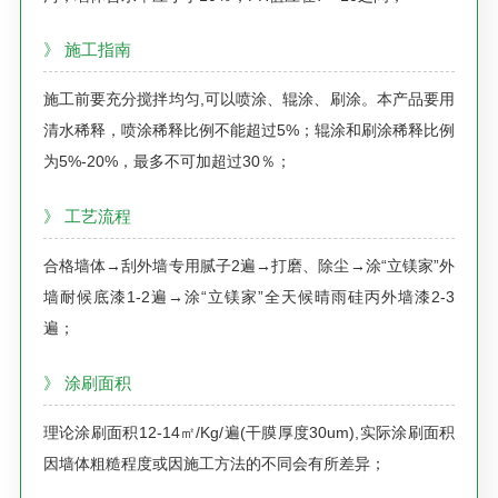
》 施工指南
施工前要充分搅拌均匀,可以喷涂、辊涂、刷涂。本产品要用
清水稀释，喷涂稀释比例不能超过5%；辊涂和刷涂稀释比例
为5%-20%，最多不可加超过30％；
》 工艺流程
合格墙体→刮外墙专用腻子2遍→打磨、除尘→涂“立镁家”外
墙耐候底漆1-2遍→涂“立镁家”
全天候晴雨硅丙外墙漆
2-3
遍；
》 涂刷面积
理论涂刷面积12-14㎡/Kg/遍(干膜厚度30um),实际涂刷面积
因墙体粗糙程度或因施工方法的不同会有所差异；