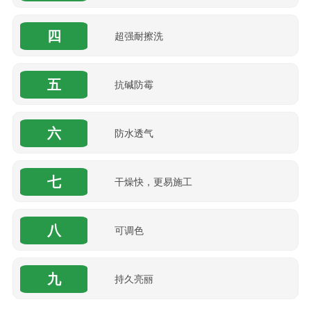
四
超强耐擦洗
五
抗碱防霉
六
防水透气
七
干燥快，更易施工
八
可调色
九
持久亮丽