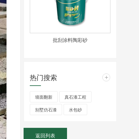
批刮涂料陶彩砂
热门搜索
+
墙面翻新
真石漆工程
别墅仿石漆
水包砂
返回列表