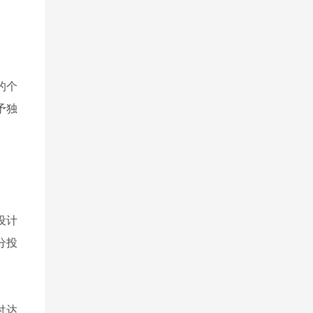
的个
予独
设计
分投
付达