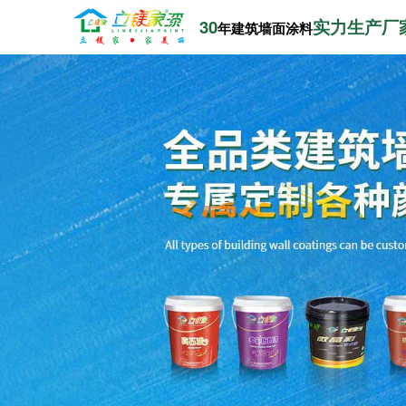
30
实力生产厂
年建筑墙面涂料