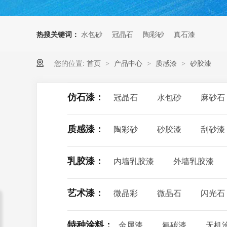
热搜关键词：
水包砂
冠晶石
陶彩砂
真石漆
您的位置:
首页
产品中心
质感漆
砂胶漆
>
>
>
仿石漆：
冠晶石
水包砂
麻砂石
质感漆：
陶彩砂
砂胶漆
刮砂漆
乳胶漆：
内墙乳胶漆
外墙乳胶漆
艺术漆：
微晶彩
微晶石
闪光石
特种涂料：
金属漆
氟碳漆
无机