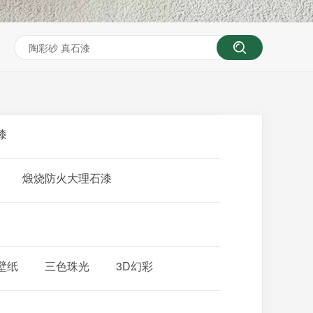
漆
煅烧防火大理石漆
壁纸
三色珠光
3D幻彩