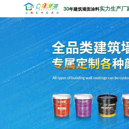
30
实力生产厂
年建筑墙面涂料