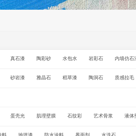
真石漆
陶彩砂
水包水
岩彩石
内墙仿石
砂岩漆
雅晶石
稻草漆
陶洞石
质感拉毛
蛋壳光
肌理壁膜
石纹彩
艺术骨浆
液体
涂料
地坪漆
防水涂料
界面剂
水洗石