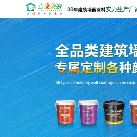
30
实力生产厂
年建筑墙面涂料