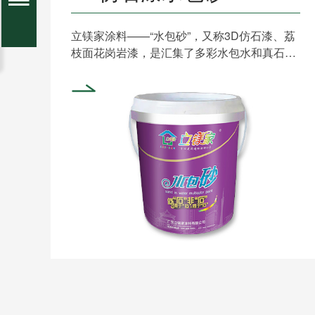
立镁家涂料——“水包砂”，又称3D仿石漆、荔
枝面花岗岩漆，是汇集了多彩水包水和真石漆
两种产品的优点结......