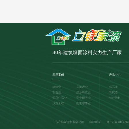
30年建筑墙面涂料实力生产厂家
应用案例
产品中心
建筑业
房地产业
仿石漆
制造业
娱乐餐饮业
乳胶漆
酒店住宿业
商业服务业
特种涂料
政府工程
批发零售业
广东立镁家涂料有限公司 版权所有
粤ICP备180776