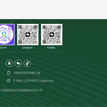
抖音号
业务微信号
手机网站
18566092368董小姐
E-MALL:2278452751@qq.com
市小榄镇兆龙社区镇南路安兆街1号