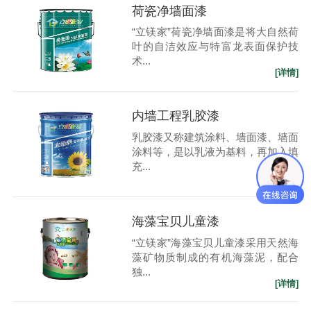
荷瓷净墙面漆
“立镁家”荷瓷净墙面漆是将大自然荷
叶的自洁效应与特富龙表面保护技
术...
[详情]
内墙工程乳胶漆
乳胶漆又称建筑涂料、墙面漆、墙面
涂料等，是以乳液为基料，再加入填
充...
[详情]
海藻宝贝儿童漆
“立镁家”海藻宝贝儿童漆采用天然海
藻矿物质制成的有机海藻泥，配合
独...
[详情]