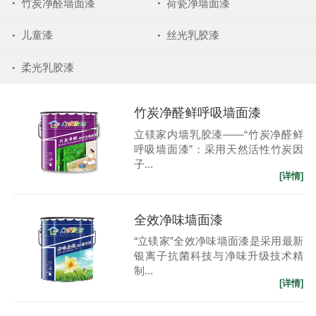
竹炭净醛墙面漆
荷瓷净墙面漆
儿童漆
丝光乳胶漆
柔光乳胶漆
竹炭净醛鲜呼吸墙面漆
立镁家内墙乳胶漆——“竹炭净醛鲜
呼吸墙面漆”：采用天然活性竹炭因
子...
[详情]
全效净味墙面漆
“立镁家”全效净味墙面漆是采用最新
银离子抗菌科技与净味升级技术精
制...
[详情]