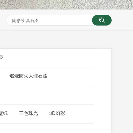
漆
煅烧防火大理石漆
壁纸
三色珠光
3D幻彩