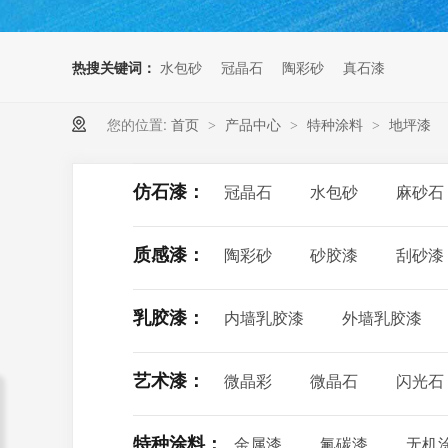
热搜关键词：
水包砂
冠晶石
陶彩砂
真石漆
您的位置:
首页
产品中心
特种涂料
地坪漆
>
>
>
仿石漆：
冠晶石
水包砂
麻砂石
质感漆：
陶彩砂
砂胶漆
刮砂漆
乳胶漆：
内墙乳胶漆
外墙乳胶漆
艺术漆：
微晶彩
微晶石
闪光石
特种涂料：
金属漆
氟碳漆
无机