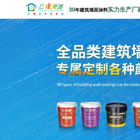
30
实力生产厂
年建筑墙面涂料