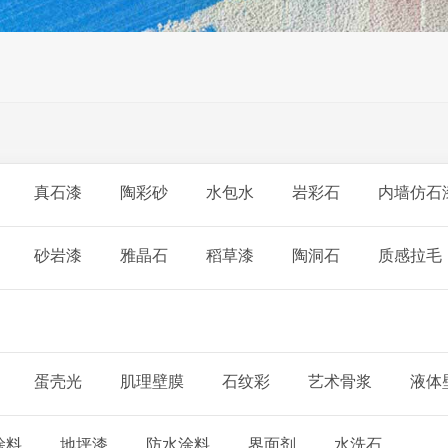
真石漆
陶彩砂
水包水
岩彩石
内墙仿石
砂岩漆
雅晶石
稻草漆
陶洞石
质感拉毛
蛋壳光
肌理壁膜
石纹彩
艺术骨浆
液体
涂料
地坪漆
防水涂料
界面剂
水洗石