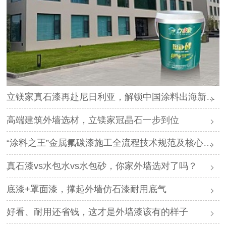
立镁家真石漆再赴尼日利亚，解锁中国涂料出海新路径
高端建筑外墙选材，立镁家冠晶石一步到位
“涂料之王”金属氟碳漆施工全流程技术规范及核心要点
真石漆vs水包水vs水包砂，你家外墙选对了吗？
底漆+罩面漆，撑起外墙仿石漆耐用底气
好看、耐用还省钱，这才是外墙漆该有的样子