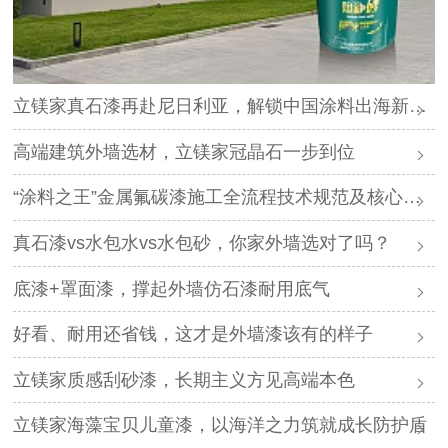
立镁家真石漆再赴尼日利亚，解锁中国涂料出海新路径
高端建筑外墙选材，立镁家冠晶石一步到位
“涂料之王”金属氟碳漆施工全流程技术规范及核心要点
真石漆vs水包水vs水包砂，你家外墙选对了吗？
底漆+罩面漆，撑起外墙仿石漆耐用底气
好看、耐用还省钱，这才是外墙漆该有的样子
立镁家质感刮砂漆，长期主义方见高端本色
立镁家海藻宝贝儿童漆，以海洋之力筑就成长防护盾