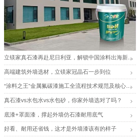
立镁家真石漆再赴尼日利亚，解锁中国涂料出海新路径
高端建筑外墙选材，立镁家冠晶石一步到位
“涂料之王”金属氟碳漆施工全流程技术规范及核心要点
真石漆vs水包水vs水包砂，你家外墙选对了吗？
底漆+罩面漆，撑起外墙仿石漆耐用底气
好看、耐用还省钱，这才是外墙漆该有的样子