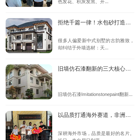
色发花、积灰发黑、开...
拒绝千篇一律！水包砂打造满分新中式宅院
很多人偏爱新中式别墅的古韵雅致，
却纠结于外墙选材：天...
旧墙仿石漆翻新的三大核心避坑要点
旧墙仿石漆Imitationstonepaint翻新...
以品质打通海外赛道，非洲多国客户到访立镁家涂料
深耕海外市场，品质是最好的名片。